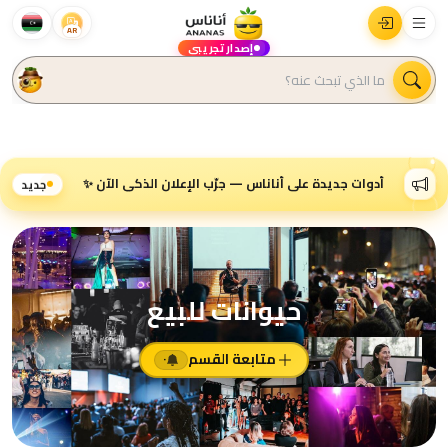
AR
إصدار تجريبي
أدوات جديدة على أناناس — جرّب الإعلان الذكي الآن ✨
جديد
حيوانات للبيع
متابعة القسم
٠